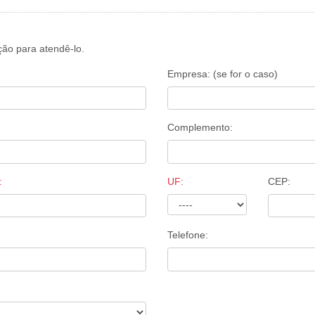
ão para atendê-lo.
Empresa: (se for o caso)
Complemento:
:
UF:
CEP:
Telefone: