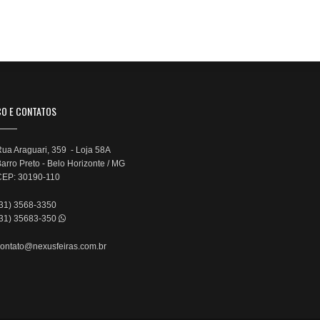
ÇO E CONTATOS
ua Araguari, 359 - Loja 58A
arro Preto - Belo Horizonte / MG
CEP: 30190-110
(31) 3568-3350
(31) 35683-350
ontato@nexusfeiras.com.br